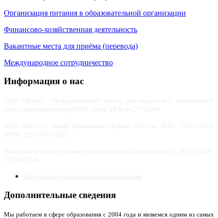
Организация питания в образовательной организации
Финансово-хозяйственная деятельность
Вакантные места для приёма (перевода)
Международное сотрудничество
Информация о нас
СМИ «Буква» - Международный портал для педагогов и воспитателей.
Регистрационный номер СМИ: серия ЭЛ № ФС77-72498.
ООО
«
Институт онлайн образования «Буква», г.Москва.
ИНН: 7735211924;
ОГРН: 1257700376823.
Лицензия на осуществление образовательной деятельности № Л035-01298-
77/03687141.
Сведения об образовательной организации
Дополнительные сведения
Мы работаем в сфере образования с 2004 года и являемся одним из самых